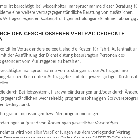
er ist berechtigt, bei wiederholter Inanspruchnahme dieser Beratung fü
obleme eine weitere vertragsgegenständliche Beratung von zusätzlichen,
es Vertrages liegenden kostenpflichtigen Schulungsmaßnahmen abhängig 
DURCH DEN GESCHLOSSENEN VERTRAG GEDECKTE
N
explizit im Vertrag anders geregelt, sind die Kosten für Fahrt, Aufenthalt u
 mit der Ausführung der Dienstleistung beauftragten Personen des
 gesondert vom Auftraggeber zu bezahlen.
nberechtigter Inanspruchnahme von Leistungen ist der Auftragnehmer
 angefallenen Kosten dem Auftraggeber mit den jeweils gültigen Kostensät
llen.
, die durch Betriebssystem-, Hardwareänderungen und/oder durch Änder
ragsgegenständlichen wechselseitig programmabhängigen Softwareprog
len bedingt sind.
lle Programmanpassungen bzw. Neuprogrammierungen
derungen aufgrund von Änderungen gesetzlicher Vorschriften.
nehmer wird von allen Verpflichtungen aus dem vorliegenden Vertrag