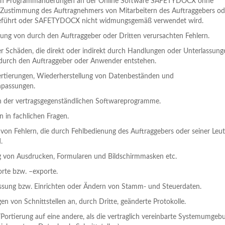
wenn Programmänderungen an der Online Software SAFETYDOCX ohne
Zustimmung des Auftragnehmers von Mitarbeitern des Auftraggebers od
geführt oder SAFETYDOCX nicht widmungsgemäß verwendet wird.
gung von durch den Auftraggeber oder Dritten verursachten Fehlern.
er Schäden, die direkt oder indirekt durch Handlungen oder Unterlassung
durch den Auftraggeber oder Anwender entstehen.
rtierungen, Wiederherstellung von Datenbeständen und
npassungen.
on der vertragsgegenständlichen Softwareprogramme.
 in fachlichen Fragen.
von Fehlern, die durch Fehlbedienung des Auftraggebers oder seiner Leu
.
 von Ausdrucken, Formularen und Bildschirmmasken etc.
rte bzw. –exporte.
ssung bzw. Einrichten oder Ändern von Stamm- und Steuerdaten.
n von Schnittstellen an, durch Dritte, geänderte Protokolle.
Portierung auf eine andere, als die vertraglich vereinbarte Systemumgeb