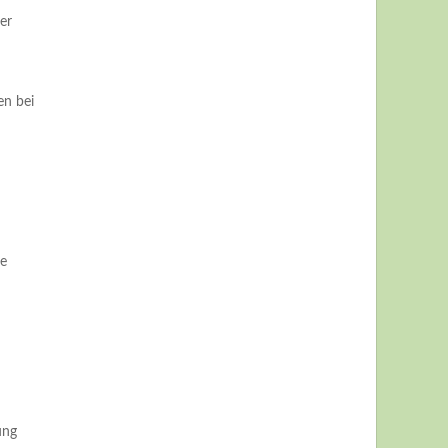
er
en bei
te
ung