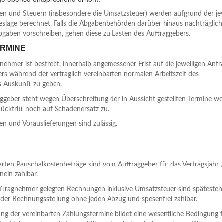
ren und Steuern (insbesondere die Umsatzsteuer) werden aufgrund der je
eslage berechnet. Falls die Abgabenbehörden darüber hinaus nachträglich
gaben vorschreiben, gehen diese zu Lasten des Auftraggebers.
ERMINE
nehmer ist bestrebt, innerhalb angemessener Frist auf die jeweiligen Anf
rs während der vertraglich vereinbarten normalen Arbeitszeit des
 Auskunft zu geben.
ggeber steht wegen Überschreitung der in Aussicht gestellten Termine w
ücktritt noch auf Schadenersatz zu.
gen und Vorauslieferungen sind zulässig.
G
arten Pauschalkostenbeträge sind vom Auftraggeber für das Vertragsjahr 
inein zahlbar.
ftragnehmer gelegten Rechnungen inklusive Umsatzsteuer sind spätesten
der Rechnungsstellung ohne jeden Abzug und spesenfrei zahlbar.
ung der vereinbarten Zahlungstermine bildet eine wesentliche Bedingung f