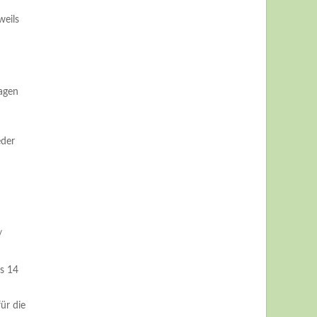
weils
ragen
eder
/
s 14
ür die