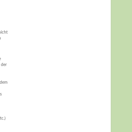
nicht
n
e
 der
 dem
s
c.)