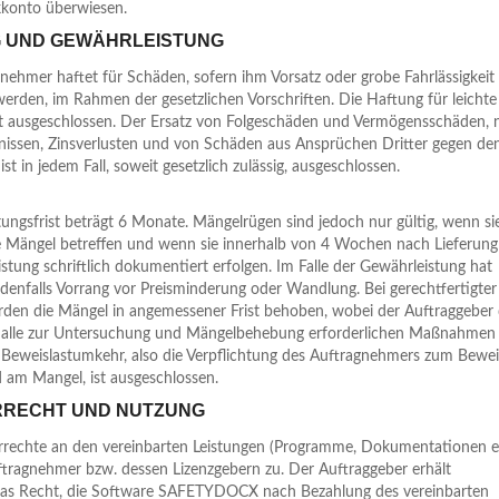
konto überwiesen.
G UND GEWÄHRLEISTUNG
nehmer haftet für Schäden, sofern ihm Vorsatz oder grobe Fahrlässigkeit
rden, im Rahmen der gesetzlichen Vorschriften. Die Haftung für leichte
ist ausgeschlossen. Der Ersatz von Folgeschäden und Vermögensschäden, 
rnissen, Zinsverlusten und von Schäden aus Ansprüchen Dritter gegen de
t in jedem Fall, soweit gesetzlich zulässig, ausgeschlossen.
ungsfrist beträgt 6 Monate. Mängelrügen sind jedoch nur gültig, wenn si
e Mängel betreffen und wenn sie innerhalb von 4 Wochen nach Lieferung
istung schriftlich dokumentiert erfolgen. Im Falle der Gewährleistung hat
denfalls Vorrang vor Preisminderung oder Wandlung. Bei gerechtfertigter
den die Mängel in angemessener Frist behoben, wobei der Auftraggeber
alle zur Untersuchung und Mängelbehebung erforderlichen Maßnahmen
 Beweislastumkehr, also die Verpflichtung des Auftragnehmers zum Bewei
 am Mangel, ist ausgeschlossen.
RRECHT UND NUTZUNG
errechte an den vereinbarten Leistungen (Programme, Dokumentationen et
tragnehmer bzw. dessen Lizenzgebern zu. Der Auftraggeber erhält
 das Recht, die Software SAFETYDOCX nach Bezahlung des vereinbarten