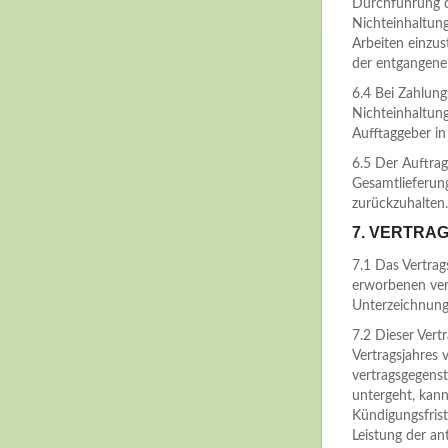
Durchführung d
Nichteinhaltung
Arbeiten einzus
der entgangene
6.4 Bei Zahlun
Nichteinhaltung
Aufftaggeber in
6.5 Der Auftrag
Gesamtlieferun
zurückzuhalten.
7. VERTRA
7.1 Das Vertrag
erworbenen ver
Unterzeichnung
7.2 Dieser Vert
Vertragsjahres 
vertragsgegenst
untergeht, kann
Kündigungsfrist
Leistung der an