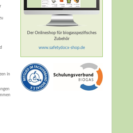
r
zu
Der Onlineshop für biogasspezifisches
Zubehör
nd
www.safetydocx-shop.de
zen in
ungen
rammen