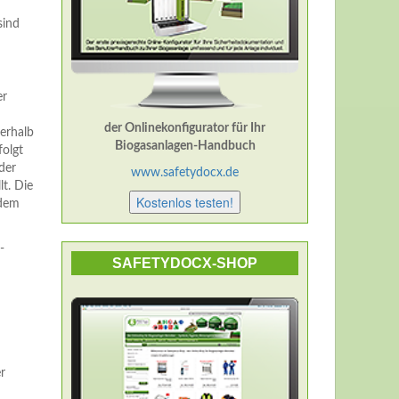
sind
er
der Onlinekonfigurator für Ihr
erhalb
Biogasanlagen-Handbuch
folgt
der
www.safetydocx.de
t. Die
Kostenlos testen!
 dem
-
SAFETYDOCX-SHOP
r