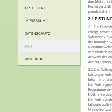
durchführt. Ei
Rechtsgeschäft
TESTLIZENZ
grundsätzlich fr
2. LEISTU
IMPRESSUM
2.1 Die Durchf
erfolgt, soweit
DATENSCHUTZ
Safetydocx-Sys
der normalen we
AGB
ausnahmsweise 
vereinbarten no
Auswahl des die
WIDERRUF
Auftragnehmer, 
2.2 Der Auftrag
Leistungen ent
Informationsser
Der Auftraggeb
Programmentwic
Hotline-Service
Der Auftragnehm
fallweise auft
Online-Softwa