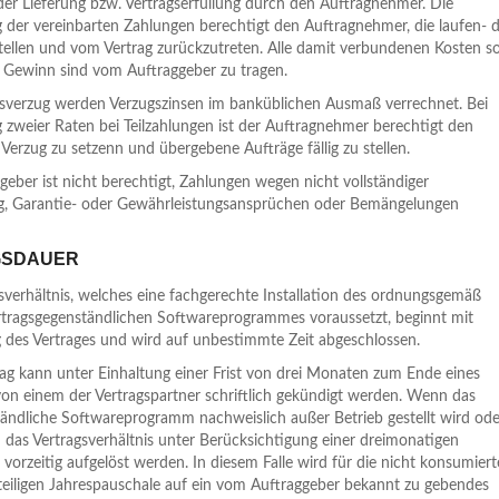
er Lieferung bzw. Vertragserfüllung durch den Auftragnehmer. Die
 der vereinbarten Zahlungen berechtigt den Auftragnehmer, die laufen- 
tellen und vom Vertrag zurückzutreten. Alle damit verbundenen Kosten s
 Gewinn sind vom Auftraggeber zu tragen.
gsverzug werden Verzugszinsen im banküblichen Ausmaß verrechnet. Bei
 zweier Raten bei Teilzahlungen ist der Auftragnehmer berechtigt den
 Verzug zu setzenn und übergebene Aufträge fällig zu stellen.
geber ist nicht berechtigt, Zahlungen wegen nicht vollständiger
g, Garantie- oder Gewährleistungsansprüchen oder Bemängelungen
GSDAUER
sverhältnis, welches eine fachgerechte Installation des ordnungsgemäß
tragsgegenständlichen Softwareprogrammes voraussetzt, beginnt mit
 des Vertrages und wird auf unbestimmte Zeit abgeschlossen.
rag kann unter Einhaltung einer Frist von drei Monaten zum Ende eines
von einem der Vertragspartner schriftlich gekündigt werden. Wenn das
ändliche Softwareprogramm nachweislich außer Betrieb gestellt wird ode
 das Vertragsverhältnis unter Berücksichtigung einer dreimonatigen
 vorzeitig aufgelöst werden. In diesem Falle wird für die nicht konsumiert
teiligen Jahrespauschale auf ein vom Auftraggeber bekannt zu gebendes