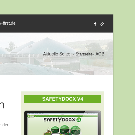
-first.de
Aktuelle Seite:
AGB
Startseite
n
SAFETYDOCX V4
e der