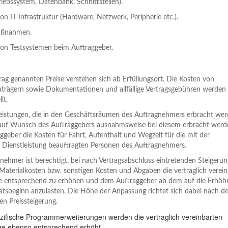
iebssystem, Datenbank, Schnittstellen).
n IT-Infrastruktur (Hardware, Netzwerk, Peripherie etc.).
aßnahmen.
on Testsystemen beim Auftraggeber.
trag genannten Preise verstehen sich ab Erfüllungsort. Die Kosten von
rägern sowie Dokumentationen und allfällige Vertragsgebühren werden
lt.
leistungen, die in den Geschäftsräumen des Auftragnehmers erbracht wer
auf Wunsch des Auftraggebers ausnahmsweise bei diesem erbracht werd
aggeber die Kosten für Fahrt, Aufenthalt und Wegzeit für die mit der
 Dienstleistung beauftragten Personen des Auftragnehmers.
nehmer ist berechtigt, bei nach Vertragsabschluss eintretenden Steigeru
Materialkosten bzw. sonstigen Kosten und Abgaben die vertraglich verei
e entsprechend zu erhöhen und dem Auftraggeber ab dem auf die Erhöh
tsbeginn anzulasten. Die Höhe der Anpassung richtet sich dabei nach de
n Preissteigerung.
ifische Programmerweiterungen werden die vertraglich vereinbarten
ge ebenso entsprechend erhöht.