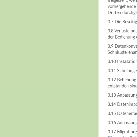
freigestellt, 
vorhergehende 
Dritten durch
3.7 Die Beseiti
3.8 Verluste od
der Bedienung 
3.9 Datenkonve
Schnittstellena
3.10 Installati
3.11 Schulungen
3.12 Behebung 
entstanden sind
3.13 Anpassung
3.14 Datenimpo
3.15 Datenerfa
3.16 Anpassunge
3.17 Migration/