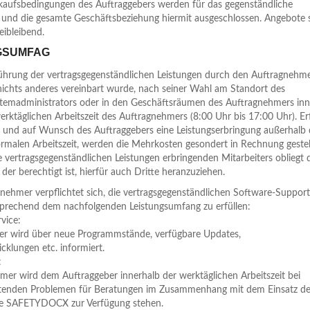
nkaufsbedingungen des Auftraggebers werden für das gegenständliche
 und die gesamte Geschäftsbeziehung hiermit ausgeschlossen. Angebote 
eibleibend.
NGSUMFAG
ührung der vertragsgegenständlichen Leistungen durch den Auftragnehm
 nichts anderes vereinbart wurde, nach seiner Wahl am Standort des
temadministrators oder in den Geschäftsräumen des Auftragnehmers inn
rktäglichen Arbeitszeit des Auftragnehmers (8:00 Uhr bis 17:00 Uhr). Er
und auf Wunsch des Auftraggebers eine Leistungserbringung außerhalb 
rmalen Arbeitszeit, werden die Mehrkosten gesondert in Rechnung gestell
 vertragsgegenständlichen Leistungen erbringenden Mitarbeiters obliegt
der berechtigt ist, hierfür auch Dritte heranzuziehen.
nehmer verpflichtet sich, die vertragsgegenständlichen Software-Support
sprechend dem nachfolgenden Leistungsumfang zu erfüllen:
vice:
er wird über neue Programmstände, verfügbare Updates,
klungen etc. informiert.
:
er wird dem Auftraggeber innerhalb der werktäglichen Arbeitszeit bei
retenden Problemen für Beratungen im Zusammenhang mit dem Einsatz de
re SAFETYDOCX zur Verfügung stehen.