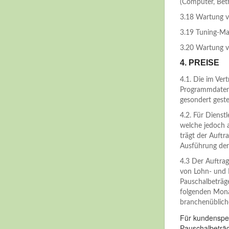
(Computer, Betr
3.18 Wartung vo
3.19 Tuning-M
3.20 Wartung v
4. PREISE
4.1. Die im Ver
Programmdatent
gesondert gestel
4.2. Für Dienst
welche jedoch 
trägt der Auftr
Ausführung der
4.3 Der Auftrag
von Lohn- und 
Pauschalbeträg
folgenden Mona
branchenübliche
Für kundenspez
Pauschalbeträ