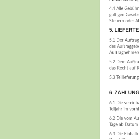
4.4 Alle Gebüh
gültigen Gesetz
Steuern oder Ab
5. LIEFERT
5.1 Der Auftrag
des Auftraggebe
Auftragnehmers
5.2 Dem Auftra
das Recht auf R
5.3 Teillieferun
6. ZAHLUN
6.1 Die vereinb
Teiljahr im vorh
6.2 Die vom Au
Tage ab Datum 
6.3 Die Einhalt