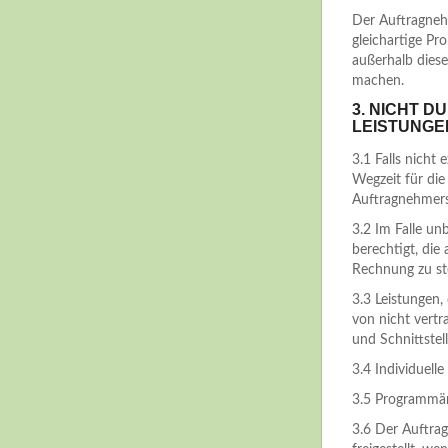
Der Auftragnehm
gleichartige Pr
außerhalb dies
machen.
3. NICHT 
LEISTUNGE
3.1 Falls nicht 
Wegzeit für die
Auftragnehmers
3.2 Im Falle u
berechtigt, die
Rechnung zu ste
3.3 Leistungen
von nicht vert
und Schnittstel
3.4 Individue
3.5 Programmän
3.6 Der Auftrag